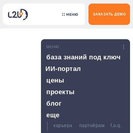
ЗАКАЗАТЬ ДЕМО
МЕНЮ
база знаний под ключ
ИИ-портал
цены
проекты
блог
еще
карьера
партнёрам
f.a.q.