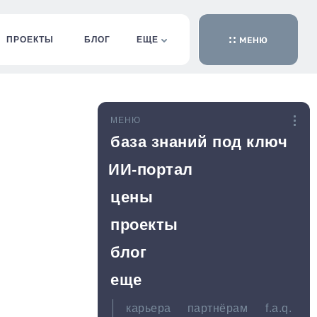
ПРОЕКТЫ
БЛОГ
ЕЩЕ
МЕНЮ
база знаний под ключ
ИИ-портал
цены
проекты
блог
еще
карьера
партнёрам
f.a.q.