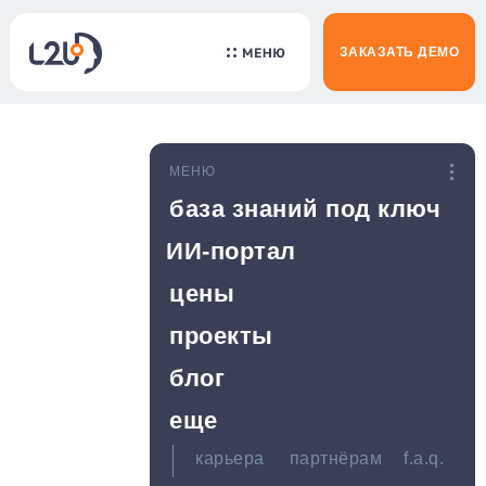
ЗАКАЗАТЬ ДЕМО
МЕНЮ
база знаний под ключ
ИИ-портал
цены
проекты
блог
еще
карьера
партнёрам
f.a.q.