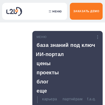
ЗАКАЗАТЬ ДЕМО
МЕНЮ
база знаний под ключ
ИИ-портал
цены
проекты
блог
еще
карьера
партнёрам
f.a.q.